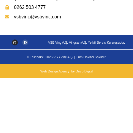
0262 503 4777
vsbvinc@vsbvinc.com
VSB Vinç A.Ş. Vinçsan A.Ş. Yetkili Servis Kuruluşudur.
© Telif hakkı 2026 VSB Vinç A.Ş. | Tüm Hakları Saklıdır.
Web Design Agency: by Dijivo Digital