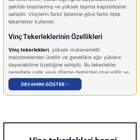
şekilde tasarlanmış ve yüksek taşıma kapasitesine
sahiptir. Vinçlerin farklı tiplerine göre farklı tipte
tekerlekler kullanılır.
Vinç Tekerleklerinin Özellikleri
Vinç tekerlekleri
, yüksek mukavemetli
malzemelerden üretilir ve genellikle ağır yüklere
dayanabilme özelliğine sahiptir. Bu tekerlekler
genellikle çelik veya dökme demirden imal edilir ve
yüksek taşıma kapasitesine sahip olacak şekilde
DEVAMINI GÖSTER
tasarlanır. Ayrıca vinç tekerlekleri genellikle
yuvarlanabilir ve dönebilir özelliktedir, bu da vinçin
hareketini kolaylaştırır.
Vinç Tekerlekleri Bakımı ve Onarımı
Vinç tekerleklerinin düzenli bakımı ve onarımı,
performanslarını ve ömürlerini uzatmak için