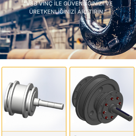
"VSB VİNÇ İLE GÜVENLİĞİNİZİ VE
ÜRETKENLİĞİNİZİ ARTTIRIN."