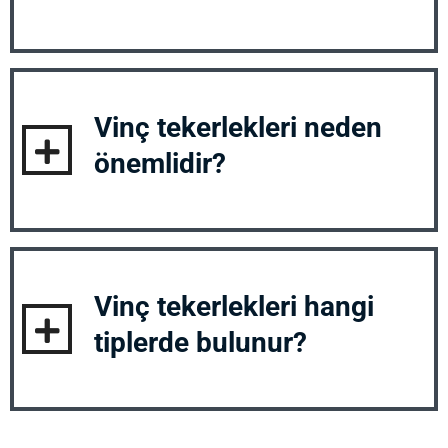
Vinç tekerlekleri düzenli olarak temizlenmeli,
yağlanmalı ve gerektiğinde değiştirilmelidir.
Ayrıca, periyodik olarak aşınma ve hasar
Vinç tekerlekleri neden
kontrolü yapılmalıdır.
önemlidir?
Vinç tekerlekleri, vinçlerin stabilitesini sağlar,
yük taşımacılığını kolaylaştırır ve güvenli bir
çalışma ortamı sunar.
Vinç tekerlekleri hangi
tiplerde bulunur?
Vinç tekerlekleri farklı tiplerde bulunur. Örneğin:
Sabit tekerlekler, döner tekerlekler ve frenli