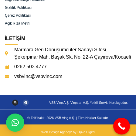
Gizlilik Politikası
Çerez Politikası
Açık Rıza Metni
İLETİŞİM
Marmara Geri Dönüşümcüler Sanayi Sitesi,
Şekerpınar Mah. Başak Sk. No: 22-A Çayırova/Kocaeli
0262 503 4777
vsbvinc@vsbvinc.com
VSB Vinç A.Ş. Vinçsan A.Ş. Yetkili Servis Kuruluşudur.
© Telif hakkı 2026 VSB Vinç A.Ş. | Tüm Hakları Saklıdır.
Web Design Agency: by Dijivo Digital