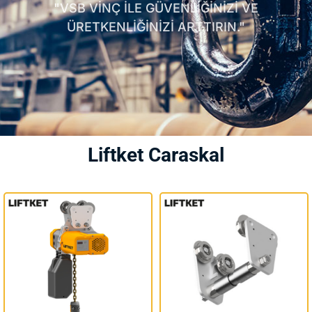
"VSB VİNÇ İLE GÜVENLİĞİNİZİ VE
ÜRETKENLİĞİNİZİ ARTTIRIN."
Liftket Caraskal