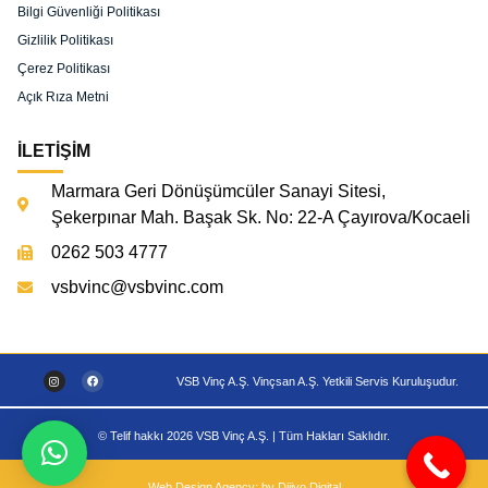
Bilgi Güvenliği Politikası
Gizlilik Politikası
Çerez Politikası
Açık Rıza Metni
İLETİŞİM
Marmara Geri Dönüşümcüler Sanayi Sitesi,
Şekerpınar Mah. Başak Sk. No: 22-A Çayırova/Kocaeli
0262 503 4777
vsbvinc@vsbvinc.com
VSB Vinç A.Ş. Vinçsan A.Ş. Yetkili Servis Kuruluşudur.
© Telif hakkı 2026 VSB Vinç A.Ş. | Tüm Hakları Saklıdır.
Web Design Agency: by Dijivo Digital