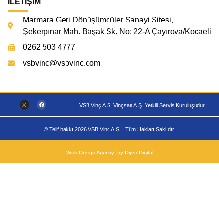
İLETİŞİM
Marmara Geri Dönüşümcüler Sanayi Sitesi,
Şekerpınar Mah. Başak Sk. No: 22-A Çayırova/Kocaeli
0262 503 4777
vsbvinc@vsbvinc.com
VSB Vinç A.Ş. Vinçsan A.Ş. Yetkili Servis Kuruluşudur.
© Telif hakkı 2026 VSB Vinç A.Ş. | Tüm Hakları Saklıdır.
Web Design Agency: by Dijivo Digital