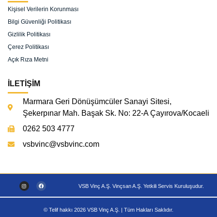
Kişisel Verilerin Korunması
Bilgi Güvenliği Politikası
Gizlilik Politikası
Çerez Politikası
Açık Rıza Metni
İLETİŞİM
Marmara Geri Dönüşümcüler Sanayi Sitesi,
Şekerpınar Mah. Başak Sk. No: 22-A Çayırova/Kocaeli
0262 503 4777
vsbvinc@vsbvinc.com
VSB Vinç A.Ş. Vinçsan A.Ş. Yetkili Servis Kuruluşudur.
© Telif hakkı 2026 VSB Vinç A.Ş. | Tüm Hakları Saklıdır.