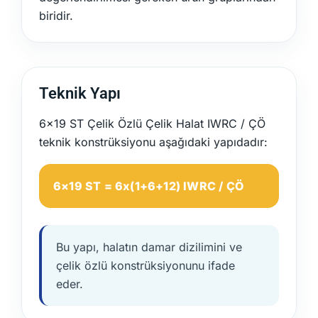
biridir.
Teknik Yapı
6x19 ST Çelik Özlü Çelik Halat IWRC / ÇÖ
teknik konstrüksiyonu aşağıdaki yapıdadır:
6×19 ST = 6x(1+6+12) IWRC / ÇÖ
Bu yapı, halatın damar dizilimini ve
çelik özlü konstrüksiyonunu ifade
eder.