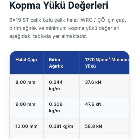
Kopma Yükü Değerleri
6x19 ST çelik özlü çelik halat IWRC / ÇÖ için çap,
birim ağırlık ve minimum kopma yükü değerleri
aşağıdaki tabloda yer almaktadır.
Halat Çapı
Birim
1770 N/mm² Minimum K
Ağırlık
Yükü
8.00 mm
0.244
37.6 kN
kg/m
9.00 mm
0.309
47.6 kN
kg/m
10.00 mm
0.381 kg/m
58.8 kN